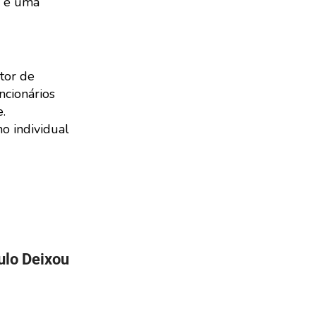
o e uma
tor de
ncionários
.
o individual
ulo Deixou