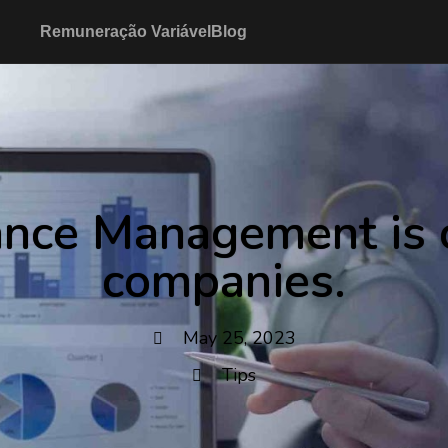
Remuneração Variável
Blog
nce Management is cr
companies.
May 25, 2023
Tips