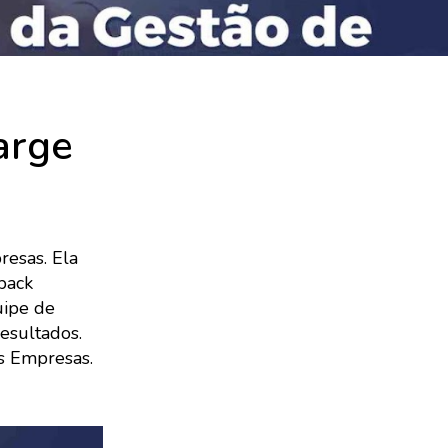
arge
esas. Ela
back
uipe de
resultados.
s Empresas.