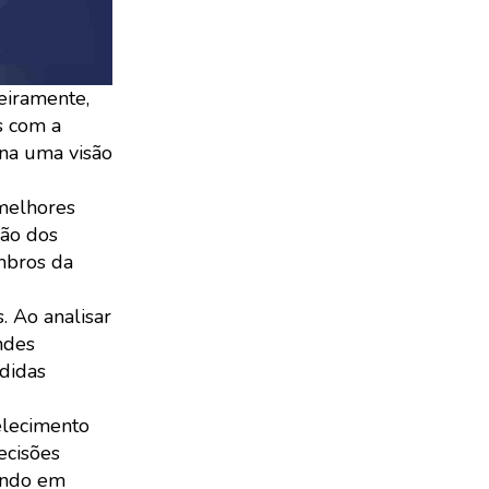
eiramente,
s com a
ona uma visão
 melhores
ção dos
mbros da
. Ao analisar
ndes
edidas
elecimento
ecisões
tando em