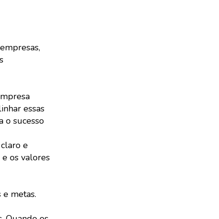
 empresas,
s
 empresa
inhar essas
a o sucesso
claro e
 e os valores
 e metas.
s. Quando os