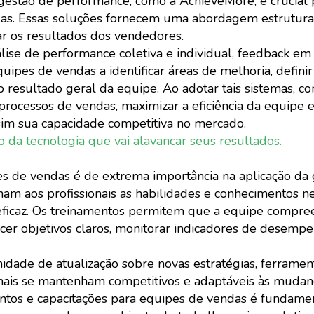
gestão de performance, como a AchieveMore, é crucial 
das. Essas soluções fornecem uma abordagem estrutur
ar os resultados dos vendedores.
se de performance coletiva e individual, feedback em
ipes de vendas a identificar áreas de melhoria, defini
o resultado geral da equipe. Ao adotar tais sistemas, c
rocessos de vendas, maximizar a eficiência da equipe e
sim sua capacidade competitiva no mercado.
da tecnologia que vai alavancar seus resultados.
es de vendas é de extrema importância na aplicação da
am aos profissionais as habilidades e conhecimentos ne
eficaz. Os treinamentos permitem que a equipe compre
cer objetivos claros, monitorar indicadores de desemp
nidade de atualização sobre novas estratégias, ferramen
onais se mantenham competitivos e adaptáveis às mudan
ntos e capacitações para equipes de vendas é fundame