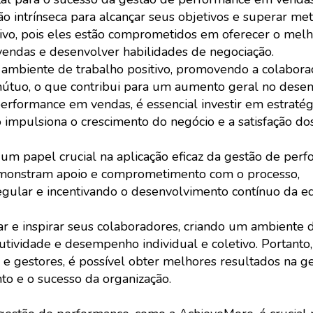
intrínseca para alcançar seus objetivos e superar meta
vo, pois eles estão comprometidos em oferecer o melh
vendas e desenvolver habilidades de negociação.
ambiente de trabalho positivo, promovendo a colaboraç
mútuo, o que contribui para um aumento geral no des
performance em vendas, é essencial investir em estraté
mpulsiona o crescimento do negócio e a satisfação dos 
m papel crucial na aplicação eficaz da gestão de per
demonstram apoio e comprometimento com o processo,
egular e incentivando o desenvolvimento contínuo da e
ar e inspirar seus colaboradores, criando um ambiente 
utividade e desempenho individual e coletivo. Portanto,
 e gestores, é possível obter melhores resultados na g
o e o sucesso da organização.