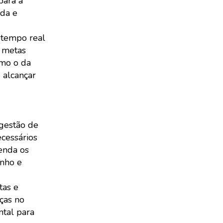
para a
ada e
 tempo real
r metas
omo o da
 alcançar
 gestão de
cessários
enda os
enho e
tas e
ças no
ntal para