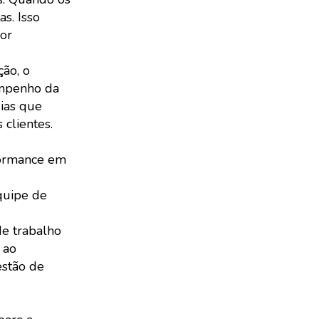
s. Isso
or
ão, o
empenho da
gias que
clientes.
formance em
quipe de
de trabalho
 ao
estão de