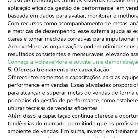
O uso de tecnologias como os sistemas focados em 
aplicação eficaz da gestão de performance em ven
baseada em dados para avaliar, monitorar e melhor
Com recursos como acompanhamento de metas, análi
e métricas de desempenho, esse sistema ajuda as equ
claras e tomar medidas corretivas para impulsionar 
AchieveMore, as organizações podem otimizar seus p
resultados consistentes e mensuráveis, elevando as
Conheça a AchieveMore e solicite uma demonstração 
5. Ofereça treinamento de capacitação
Oferecer treinamentos e capacitações para as equip
performance em vendas. Essas atividades proporcion
para alcançar e superar metas de vendas de forma 
princípios da gestão de performance, como estabele
utilizar técnicas de vendas eficientes.
Além disso, a capacitação contínua oferece a oportu
tendências do mercado, permitindo que os profissi
ambiente de vendas. Em suma, investir em treiname